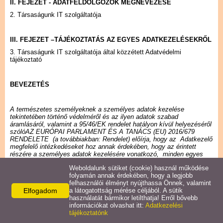
Naptár
II. FEJEZET - ADATFELDOLGOZÓK MEGNEVEZÉSE
2. Társaságunk IT szolgáltatója
III. FEJEZET –TÁJÉKOZTATÁS AZ EGYES ADATKEZELÉSEKRŐL
3. Társaságunk IT szolgáltatója által közzétett Adatvédelmi
tájékoztató
BEVEZETÉS
A természetes személyeknek a személyes adatok kezelése
tekintetében történő védelméről és az ilyen adatok szabad
áramlásáról, valamint a 95/46/EK rendelet hatályon kívül helyezéséről
szólóAZ EURÓPAI PARLAMENT ÉS A TANÁCS (EU) 2016/679
RENDELETE (a továbbiakban: Rendelet)
előírja, hogy az Adatkezelő
megfelelő intézkedéseket hoz annak érdekében, hogy az érintett
részére a személyes adatok kezelésére vonatkozó, minden egyes
tájékoztatást tömör, átlátható, érthető és könnyen hozzáférhető
Weboldalunk sütiket (cookie) használ működése
formában, világosan és közérthetően megfogalmazva nyújtsa,
folyamán annak érdekében, hogy a legjobb
továbbá hogy az Adatkezelő elősegíti az érintett jogainak a
felhasználói élményt nyújthassa Önnek, valamint
gyakorlását.
Elfogadom
a látogatottság mérése céljából. A sütik
használatát bármikor letilthatja! Erről bővebb
információkat olvashat itt:
Adatkezelési
Az érintett előzetes tájékoztatási kötelezettségét az információs
tájékoztatónk
önrendelkezési jogról és az információszabadságról 2011. évi CXII.