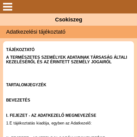
Keresés
Csokiszeg
Csokiszeg
Adatkezelési tájékoztató
Elérhetőségek
TÁJÉKOZTATÓ
Termékek
A TERMÉSZETES SZEMÉLYEK ADATAINAK TÁRSASÁG ÁLTALI
KEZELÉSÉRŐL ÉS AZ ÉRINTETT SZEMÉLY JOGAIRÓL
Szolgáltatások
TARTALOMJEGYZÉK
Partnerek
BEVEZETÉS
Hírek
I. FEJEZET - AZ ADATKEZELŐ MEGNEVEZÉSE
Galéria
1.E tájékoztatás kiadója, egyben az Adatkezelő: