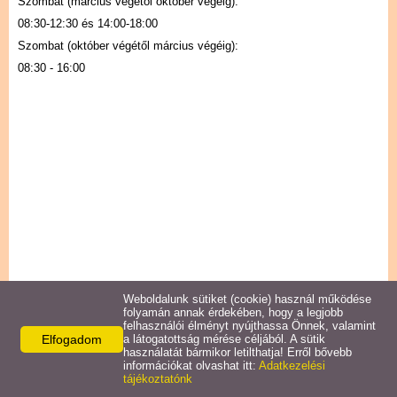
Szombat (március végétől október végéig):
Naptár
08:30-12:30 és 14:00-18:00
Szombat (október végétől március végéig):
08:30 - 16:00
Weboldalunk sütiket (cookie) használ működése
folyamán annak érdekében, hogy a legjobb
felhasználói élményt nyújthassa Önnek, valamint
Elfogadom
a látogatottság mérése céljából. A sütik
használatát bármikor letilthatja! Erről bővebb
információkat olvashat itt:
Adatkezelési
tájékoztatónk