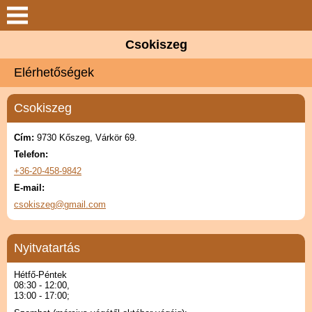
Keresés
Csokiszeg
Csokiszeg
Elérhetőségek
Elérhetőségek
Csokiszeg
Termékek
Cím:
9730 Kőszeg, Várkör 69.
Telefon:
Szolgáltatások
+36-20-458-9842
E-mail:
Partnerek
csokiszeg@gmail.com
Hírek
Nyitvatartás
Hétfő-Péntek
Galéria
08:30 - 12:00,
13:00 - 17:00;