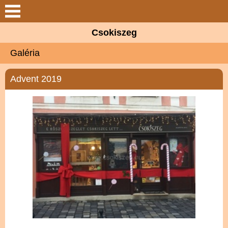
Keresés
Csokiszeg
Csokiszeg
Galéria
Elérhetőségek
Advent 2019
Termékek
Szolgáltatások
Partnerek
Hírek
Galéria