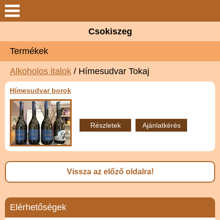
Keresés
Csokiszeg
Csokiszeg
Termékek
Elérhetőségek
Alkoholos italok
/ Hímesudvar Tokaj
Hímesudvar borok
Termékek
Szolgáltatások
Részletek
Ajánlatkérés
Partnerek
Hírek
Vissza az előző oldalra!
Galéria
Elérhetőségek