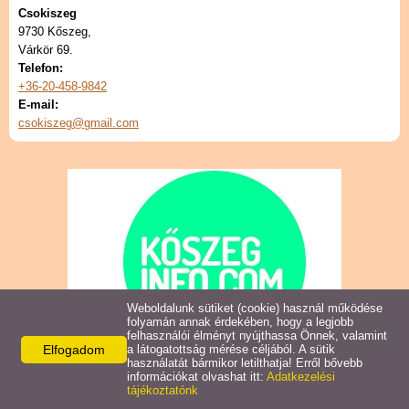
Naptár
Csokiszeg
9730 Kőszeg,
Várkör 69.
Telefon:
+36-20-458-9842
E-mail:
csokiszeg@gmail.com
Weboldalunk sütiket (cookie) használ működése
folyamán annak érdekében, hogy a legjobb
felhasználói élményt nyújthassa Önnek, valamint
Elfogadom
a látogatottság mérése céljából. A sütik
használatát bármikor letilthatja! Erről bővebb
információkat olvashat itt:
Adatkezelési
tájékoztatónk