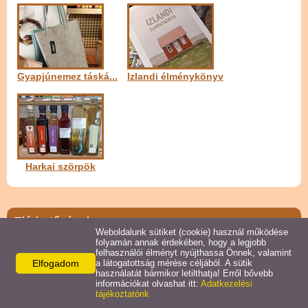
Naptár
Gyapjúnemez táská...
Izlandi élménykönyv
Harkai szörpök
Elérhetőségek
Weboldalunk sütiket (cookie) használ működése
folyamán annak érdekében, hogy a legjobb
Csokiszeg
felhasználói élményt nyújthassa Önnek, valamint
Elfogadom
9730 Kőszeg,
a látogatottság mérése céljából. A sütik
használatát bármikor letilthatja! Erről bővebb
Várkör 69.
információkat olvashat itt:
Adatkezelési
Telefon:
tájékoztatónk
+36-20-458-9842