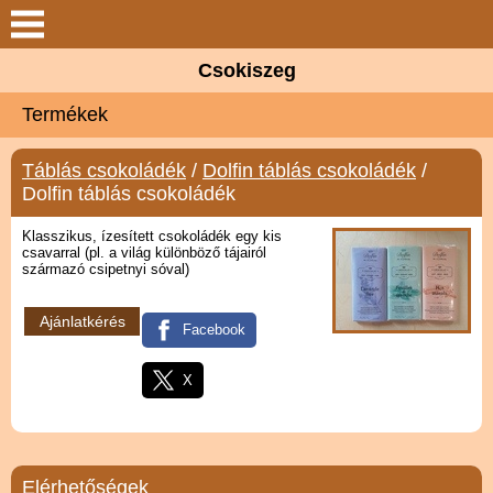
Keresés
Csokiszeg
Csokiszeg
Termékek
Elérhetőségek
Táblás csokoládék
/
Dolfin táblás csokoládék
/
Dolfin táblás csokoládék
Termékek
Klasszikus, ízesített csokoládék egy kis
csavarral (pl. a világ különböző tájairól
Szolgáltatások
származó csipetnyi sóval)
Ajánlatkérés
Partnerek
Facebook
X
Hírek
Galéria
Elérhetőségek