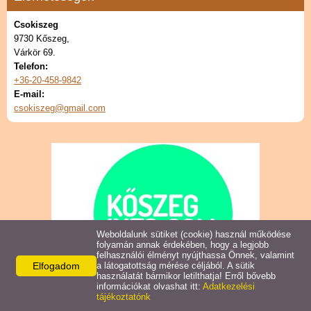
Naptár
Csokiszeg
9730 Kőszeg,
Várkör 69.
Telefon:
+36-20-458-9842
E-mail:
csokiszeg@gmail.com
Weboldalunk sütiket (cookie) használ működése
folyamán annak érdekében, hogy a legjobb
felhasználói élményt nyújthassa Önnek, valamint
Elfogadom
a látogatottság mérése céljából. A sütik
használatát bármikor letilthatja! Erről bővebb
információkat olvashat itt:
Adatkezelési
tájékoztatónk